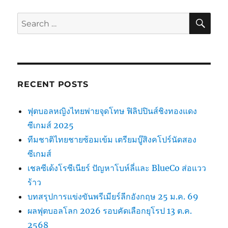
บร
อยน์
SE
Search
ตั้ง
for:
คำถาม
ถึง
อนาคต
กับ
แมน
RECENT POSTS
เชส
เตอร์
ฟุตบอลหญิงไทยพ่ายจุดโทษ ฟิลิปปินส์ชิงทองแดง
ซิตี้
ท่ามกลาง
ซีเกมส์ 2025
ฟอร์ม
ทีมชาติไทยชายซ้อมเข้ม เตรียมบู๊สิงคโปร์นัดสอง
ตก
ซีเกมส์
เชลซีเด้งโรซีเนียร์ ปัญหาโบห์ลี่และ BlueCo ส่อแวว
ร้าว
บทสรุปการแข่งขันพรีเมียร์ลีกอังกฤษ 25 ม.ค. 69
ผลฟุตบอลโลก 2026 รอบคัดเลือกยุโรป 13 ต.ค.
2568