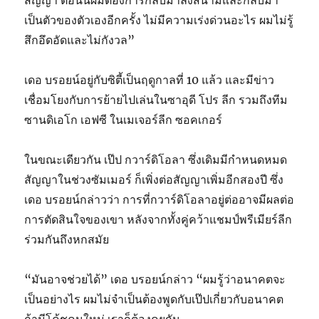
สัญญา ตอนนี้ผมต้องการกลับมาลงสนามและกลับมา
เป็นตัวของตัวเองอีกครั้ง ไม่มีความเร่งด่วนอะไร ผมไม่รู้
สึกอึดอัดและไม่กังวล”
เดอ บรอยน์อยู่กับซิตี้เป็นฤดูกาลที่ 10 แล้ว และมีข่าว
เชื่อมโยงกับการย้ายไปเล่นในซาอุดี โปร ลีก รวมถึงทีม
ซานดิเอโก เอฟซี ในเมเจอร์ลีก ซอคเกอร์
ในขณะเดียวกัน เป๊ป กวาร์ดิโอลา ซึ่งเดิมมีกำหนดหมด
สัญญาในช่วงซัมเมอร์ ก็เพิ่งต่อสัญญาเพิ่มอีกสองปี ซึ่ง
เดอ บรอยน์กล่าวว่า การที่กวาร์ดิโอลาอยู่ต่ออาจมีผลต่อ
การตัดสินใจของเขา หลังจากทั้งคู่คว้าแชมป์พรีเมียร์ลีก
ร่วมกันถึงหกสมัย
“มันอาจช่วยได้” เดอ บรอยน์กล่าว “ผมรู้ว่าอนาคตจะ
เป็นอย่างไร ผมไม่จำเป็นต้องพูดกับเป๊ปเกี่ยวกับอนาคต