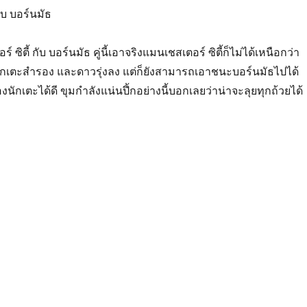
ับ บอร์นมัธ
์ ซิตี้ กับ บอร์นมัธ คู่นี้เอาจริงแมนเชสเตอร์ ซิตี้ก็ไม่ได้เหนือกว่า
ักเตะสำรอง และดาวรุ่งลง แต่ก็ยังสามารถเอาชนะบอร์นมัธไปได้
กเตะได้ดี ขุมกำลังแน่นปึ้กอย่างนี้บอกเลยว่าน่าจะลุยทุกถ้วยได้