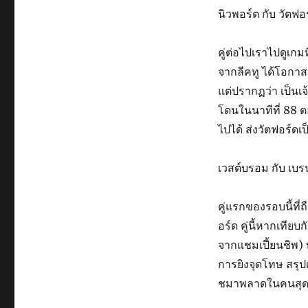
สนใจ
นิวพอร์ต กับ วัตฟอ
คู่ต่อไปเราไปดูเกมท
จากลีคทู ได้โอกาสม
แต่ปรากฏว่า เป็นเจ
โดนในนาทีที่ 88 ต
ไปได้ ส่งวัตฟอร์ดเ
เวสต์บรอม กับ เบร
คู่แรกของรอบนี้ที่
อร์ด คู่นี้หากเทีย
จากแชมเปี้ยนชิพ)
การยิงจุดโทษ สรุป
ชมาพลาดในคนสุด